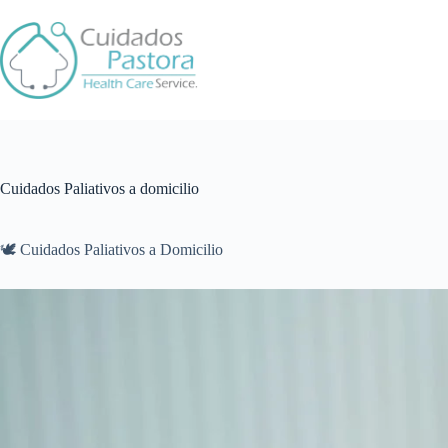
Saltar
al
contenido
Cuidados Paliativos a domicilio
🕊️ Cuidados Paliativos a Domicilio