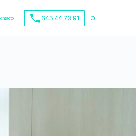
645 44 73 91
ontacto